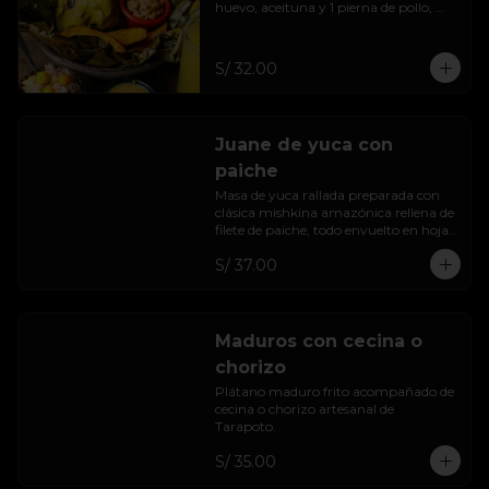
huevo, aceituna y 1 pierna de pollo, 
envuelto y cocinado en hoja de bijao.
S/ 32.00
Juane de yuca con
paiche
Masa de yuca rallada preparada con 
clásica mishkina amazónica rellena de 
filete de paiche, todo envuelto en hoja 
de bijao.
S/ 37.00
Maduros con cecina o
chorizo
Plátano maduro frito acompañado de 
cecina o chorizo artesanal de 
Tarapoto.
S/ 35.00