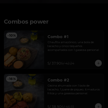
Combos power
-
10
%
Combo #1
Chaufita amazónico, una bola de 
tacacho y cinco tequeños 
acompañados con 1 gaseosa personal.
S/ 37.90
S/ 42.24
-
16
%
Combo #2
Cecina ahumada con 1 bola de 
tacacho, 1 juane de piqueo, 6 maduros 
fritos y una gaseosa personal.
S/ 38.90
S/ 46.13