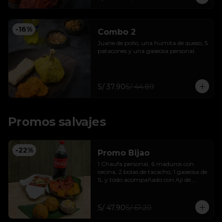
-
16
%
Combo 2
Juane de pollo, una humita de queso, 5 
patacones y una gaseosa personal.
S/ 37.90
S/ 44.89
Promos salvajes
-
22
%
Promo Bijao
1 Chaufa personal, 6 maduros con 
cecina, 2 bolas de tacacho, 1 gaseosa de 
1L y todo acompañado con Ají de 
cocona
S/ 47.90
S/ 61.20