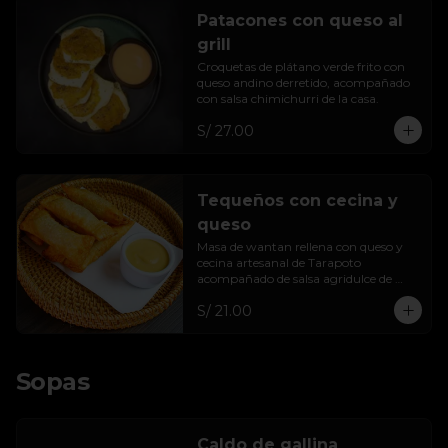
Patacones con queso al
grill
Croquetas de plátano verde frito con 
queso andino derretido, acompañado 
con salsa chimichurri de la casa.
S/ 27.00
Tequeños con cecina y
queso
Masa de wantan rellena con queso y 
cecina artesanal de Tarapoto 
acompañado de salsa agridulce de 
cocona.
S/ 21.00
Sopas
Caldo de gallina