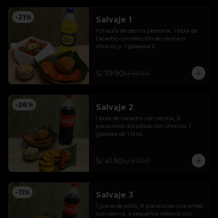
-
21
%
Salvaje 1
1 chaufa de cecina personal, 1 bola de 
tacacho con elección de cecina o 
chorizo y  1 gaseosa 1L
S/ 39.90
S/ 50.54
-
26
%
Salvaje 2
1 bola de tacacho con cecina, 6 
patacones doraditos con chorizo, 1 
gaseosa de 1 litro.
S/ 41.90
S/ 57.00
-
11
%
Salvaje 3
1 juane de pollo, 8 patacones crocantes 
con cecina, 4 tequeños rellenos con 