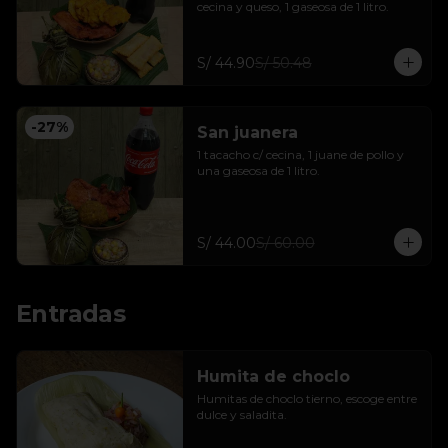
cecina y queso, 1 gaseosa de 1 litro.
S/ 44.90
S/ 50.48
-
27
%
San juanera
1 tacacho c/ cecina, 1 juane de pollo y 
una gaseosa de 1 litro.
S/ 44.00
S/ 60.00
Entradas
Humita de choclo
Humitas de choclo tierno, escoge entre 
dulce y saladita.