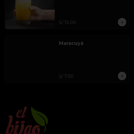
S/ 10.00
Maracuyá
S/ 7.00